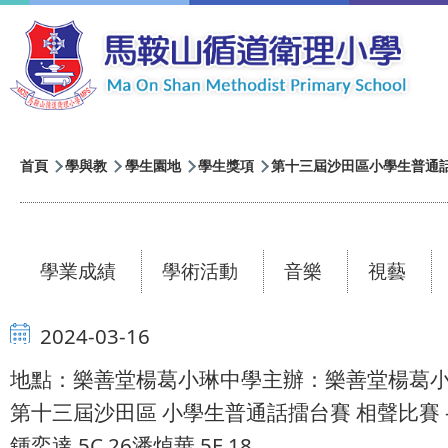
移至主內容
導
首頁
學與教
學生園地
學生獎項
第十三屆沙田區小學生普通
航
連
結
學業成績
學術活動
音樂
視藝
2024-03-16
地點：樂善堂楊葛小琳中學主辦：樂善堂楊葛
第十三屆沙田區 小學生普通話擂台賽 相聲比賽 -
鍾奕達 5C 26潘焯華 5E 18