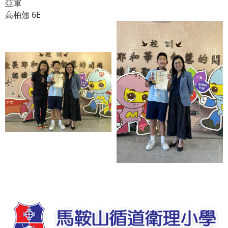
亞軍
高柏翹 6E