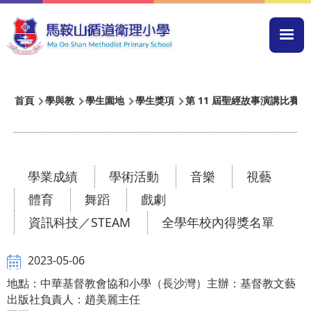
移至主內容
Mai
navi
導
首頁
學與教
學生園地
學生獎項
第 11 屆聖經故事演講比賽
航
連
結
學業成績
學術活動
音樂
視藝
體育
舞蹈
戲劇
資訊科技／STEAM
全學年校內得獎名單
2023-05-06
地點：中華基督教會協和小學（長沙灣）主辦：基督教文藝
出版社負責人：趙美麗主任