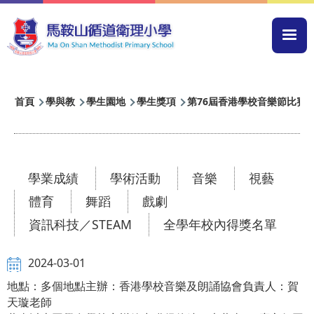
移至主內容
Mai
navi
導
首頁
學與教
學生園地
學生獎項
第76屆香港學校音樂節比賽
航
連
結
學業成績
學術活動
音樂
視藝
體育
舞蹈
戲劇
資訊科技／STEAM
全學年校內得獎名單
2024-03-01
地點：多個地點主辦：香港學校音樂及朗誦協會負責人：賀
天璇老師