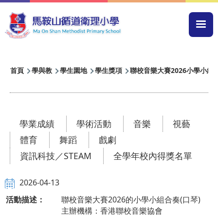
移至主內容
Mai
navi
導
首頁
學與教
學生園地
學生獎項
聯校音樂大賽2026小學小組合
航
連
結
學業成績
學術活動
音樂
視藝
體育
舞蹈
戲劇
資訊科技／STEAM
全學年校內得獎名單
2026-04-13
活動描述：
聯校音樂大賽2026的小學小組合奏(口琴)
主辦機構：香港聯校音樂協會