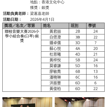
地點：香港文化中心
獲獎：銀獎
活動負責老師：
梁蕙嘉老師
活動日期：
2026年4月1日
獎項／名次／等第
姓名
班別
學號
2B
24
聯校音樂大賽2026小
黃君喆
學小組合奏(口琴) 銀
白偲澄
3B
22
獎
3D
鍾卓儒
7
4A
20
蘇心悦
4D
21
杜恩曦
5B
24
黃梓悅
5D
16
莫睿謙
6B
13
廖敏喬
6C
16
潘曉琳
6D
6
洪振豐
6D
22
黃俊柏