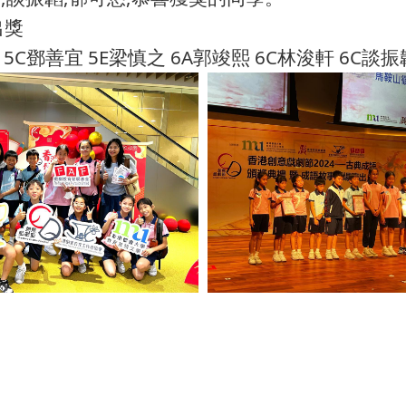
出獎
5C鄧善宜 5E梁慎之 6A郭竣熙 6C林浚軒 6C談振韜