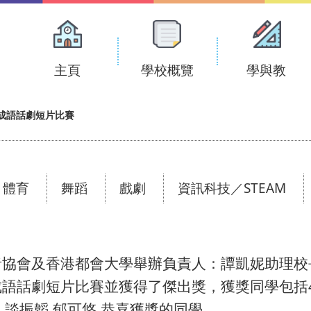
Main
navigation
主頁
學校概覽
學與教
典成語話劇短片比賽
體育
舞蹈
戲劇
資訊科技／STEAM
者協會及香港都會大學舉辦負責人：譚凱妮助理校
話劇短片比賽並獲得了傑出獎，獲獎同學包括4D田宸
浠漩,談振韜,郁可悠,恭喜獲獎的同學。