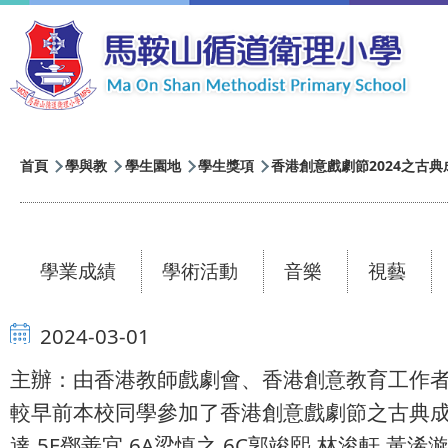
移至主內容
導
首頁
學與教
學生園地
學生獎項
香港創意戲劇節2024之古
航
連
結
學業成績
學術活動
音樂
視藝
2024-03-01
主辦：由香港教師戲劇會、香港創意教育工作
較早前本校同學參加了香港創意戲劇節之古典成語
達,5E鄧善宜,6A梁慎之,6C郭竣熙,林浚軒,黃