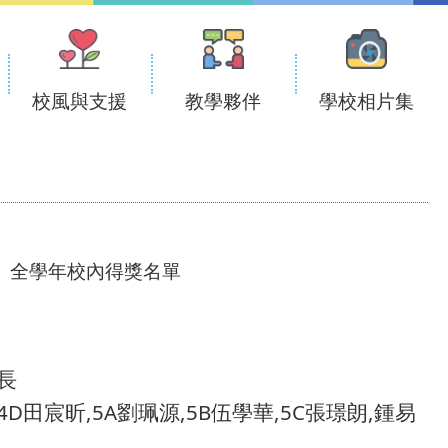
校風與支援
教學夥伴
學校相片集
全學年校內得獎名單
長
昕,5A劉珮源,5B伍學華,5C張璟朗,鍾易