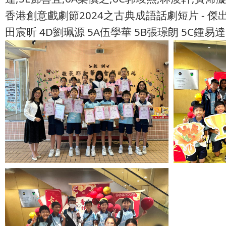
香港創意戲劇節2024之古典成語話劇短片 - 傑
田宸昕 4D劉珮源 5A伍學華 5B張璟朗 5C鍾易達 