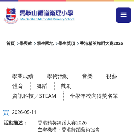
移至主內容
Mai
navi
導
首頁
學與教
學生園地
學生獎項
香港精英舞蹈大賽2026
航
連
結
學業成績
學術活動
音樂
視藝
體育
舞蹈
戲劇
資訊科技／STEAM
全學年校內得獎名單
2026-05-11
活動描述：
香港精英舞蹈大賽2026
主辦機構：香港舞蹈藝術協會