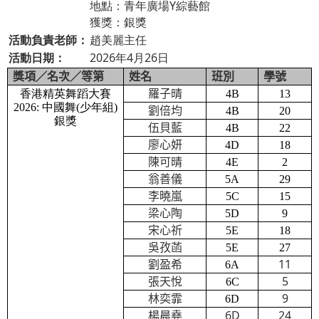
地點：青年廣場Y綜藝館
獲獎：銀獎
活動負責老師：
趙美麗主任
活動日期：
2026年4月26日
獎項／名次／等第
姓名
班別
學號
香港精英舞蹈大賽
羅子晴
4B
13
2026: 中國舞(少年組)
劉倍均
4B
20
銀獎
伍貝藍
4B
22
廖心妍
4D
18
陳可晴
4E
2
翁善儀
5A
29
李曉嵐
5C
15
梁心陶
5D
9
宋心祈
5E
18
吳孜菡
5E
27
11
劉盈希
6A
5
張天悅
6C
9
林奕霏
6D
6D
24
楊晨堯