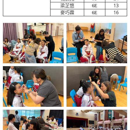
13
梁芷悠
6E
16
麥巧霖
6E