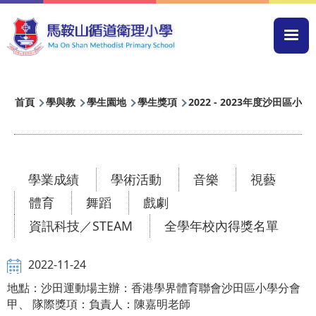
移至主內容
Mai
navi
導
首頁
學與教
學生園地
學生獎項
2022 - 2023年度沙田區
航
連
結
學業成績
學術活動
音樂
視藝
體育
舞蹈
戲劇
資訊科技／STEAM
全學年校內得獎名單
2022-11-24
地點：沙田運動場主辦：香港學界體育聯會沙田區小學分會
甲、 隊際獎項：負責人：陳嘉明老師