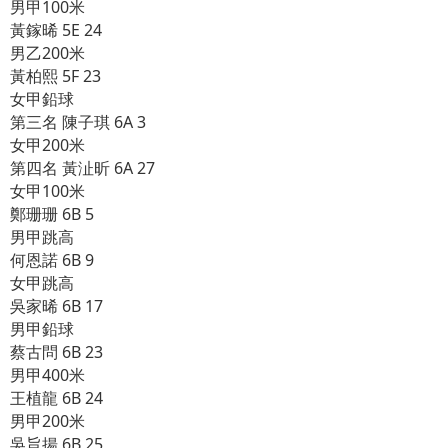
男甲100米
黃鎵晞 5E 24
男乙200米
黃柏熙 5F 23
女甲鉛球
第三名 陳子琪 6A 3
女甲200米
第四名 黃沚昕 6A 27
女甲100米
鄭珊珊 6B 5
男甲跳高
何恩諾 6B 9
女甲跳高
吳家晞 6B 17
男甲鉛球
蔡古問 6B 23
男甲400米
王植龍 6B 24
男甲200米
吳旨揚 6B 25