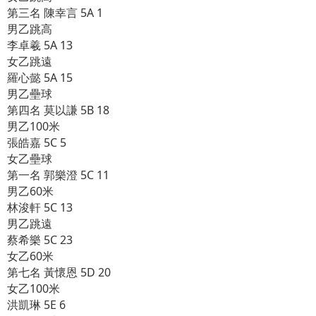
第三名 陳幸言 5A 1
男乙跳高
李卓羲 5A 13
女乙跳遠
羅心懿 5A 15
男乙壘球
第四名 莫以謙 5B 18
男乙100米
張皓嘉 5C 5
女乙壘球
第一名 郭樂澄 5C 11
男乙60米
林浚軒 5C 13
男乙跳遠
蔡希樂 5C 23
女乙60米
第七名 黃懷恩 5D 20
女乙100米
洪凱琳 5E 6