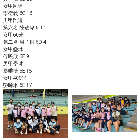
女甲跳遠
李衍義 6C 16
男甲跳遠
第六名 陳敖瑋 6D 1
女甲60米
第二名 周子桐 6D 4
女甲壘球
何曉欣 6E 9
男甲壘球
廖唯捷 6E 15
女甲400米
勞晞琳 6E 17