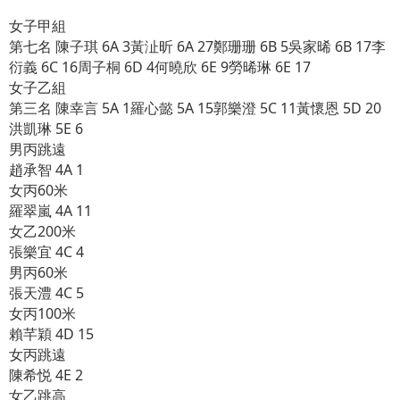
女子甲組
第七名 陳子琪 6A 3黃沚昕 6A 27鄭珊珊 6B 5吳家晞 6B 17李
衍義 6C 16周子桐 6D 4何曉欣 6E 9勞晞琳 6E 17
女子乙組
第三名 陳幸言 5A 1羅心懿 5A 15郭樂澄 5C 11黃懷恩 5D 20
洪凱琳 5E 6
男丙跳遠
趙承智 4A 1
女丙60米
羅翠嵐 4A 11
女乙200米
張樂宜 4C 4
男丙60米
張天澧 4C 5
女丙100米
賴芊穎 4D 15
女丙跳遠
陳希悦 4E 2
女乙跳高