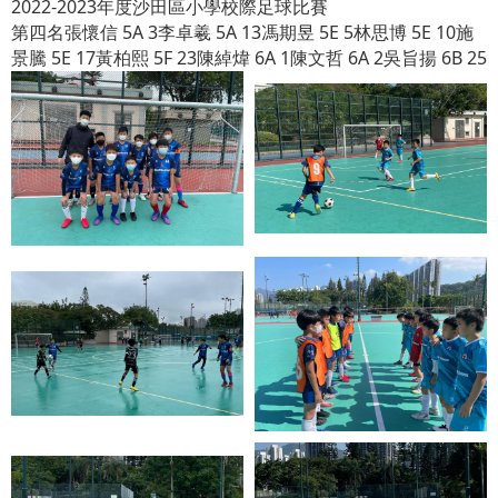
2022-2023年度沙田區小學校際足球比賽
第四名張懷信 5A 3李卓羲 5A 13馮期昱 5E 5林思博 5E 10施
景騰 5E 17黃柏熙 5F 23陳綽煒 6A 1陳文哲 6A 2吳旨揚 6B 25