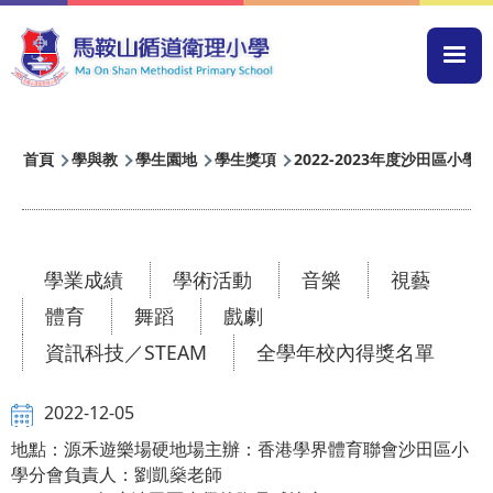
移至主內容
Mai
navi
導
首頁
學與教
學生園地
學生獎項
2022-2023年度沙田區小
航
連
結
學業成績
學術活動
音樂
視藝
體育
舞蹈
戲劇
資訊科技／STEAM
全學年校內得獎名單
2022-12-05
地點：源禾遊樂場硬地場主辦：香港學界體育聯會沙田區小
學分會負責人：劉凱燊老師