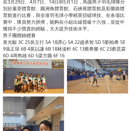
在3月29日、4月7日、14日和5月1日，馬循男子羽毛球隊分
別於蕙荃體育館、圓洲角體育館、石硤尾體育館及彩榮路體
育館進行比賽，與全港羽毛球小學精英切磋球技。在各場比
賽中，隊員努力拼搏，能夠在小組出線晉級十六強，並從中
獲得不少寶貴的經驗，大大提升技術水平。
男子團體錦標賽
黃光駿 3C 25吳立行 5A 18譚心 5A 22趙承智 5D 5劉柏希 5E
9張正琛 6B 4莫以謙 6B 18林浚軒 6C 13蔡希樂 6C 23蔡昆霖
6D 4周雋雄 6D 5梁方圓 6F 16