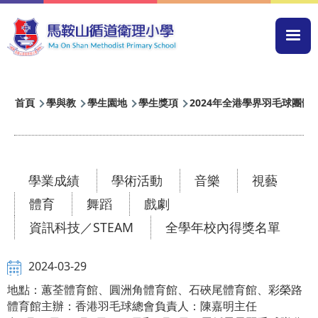
移至主內容
Mai
navi
導
首頁
學與教
學生園地
學生獎項
2024年全港學界羽毛球團體
航
連
結
學業成績
學術活動
音樂
視藝
體育
舞蹈
戲劇
資訊科技／STEAM
全學年校內得獎名單
2024-03-29
地點：蕙荃體育館、圓洲角體育館、石硤尾體育館、彩榮路
體育館主辦：香港羽毛球總會負責人：陳嘉明主任