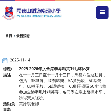
移至主內容
Mai
navi
導
首頁
最新消息
航
連
結
2025-11-14
標題:
2025-2026年度全港學界精英羽毛球比賽
描述：
在十一月三日至十一月十三日，馬循八位運動員，
包括：3B洪懿、4C勞晞樂、5A黃光駿、5C蔡懿
行、6B莫子駿、6B譚樂橋、 6B劉子灝及6C李沛萳
參加全港羽毛球精英賽，各同學在場上發揮水平，
獲得寶貴經驗。
活動負
莫詠琪老師
責老