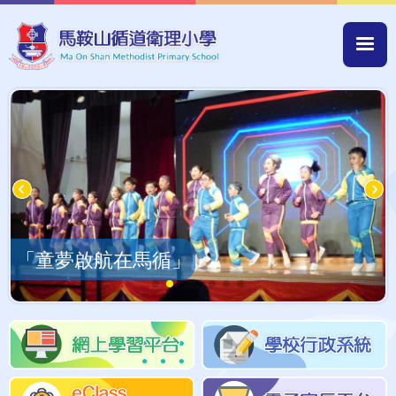
移至主內容
Mai
navi
「童夢啟航在馬循」