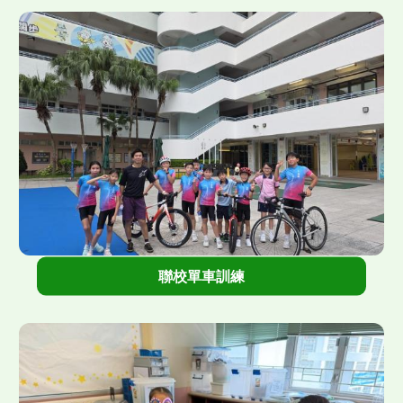
">
聯校單車訓練