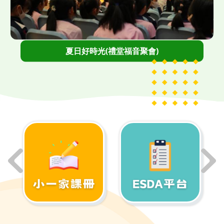
">
夏日好時光(禮堂福音聚會)