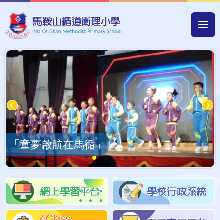
移至主內容
Mai
navi
「童夢啟航在馬循」