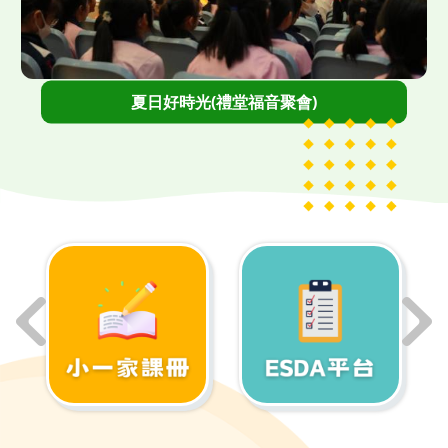
">
夏日好時光(禮堂福音聚會)