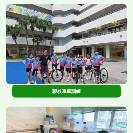
">
聯校單車訓練