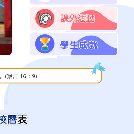
夏日好時光
箴言 16：9)