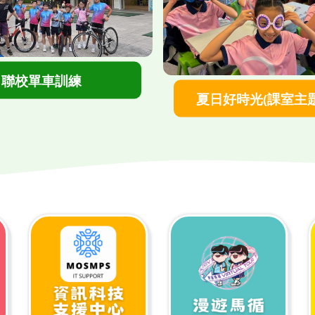
">
聯校單車訓練
">
夏日好時光(課室主