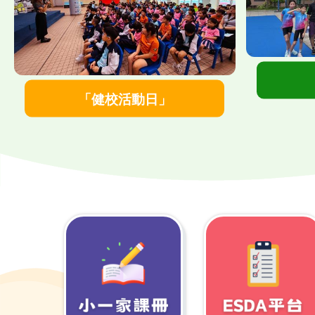
">
「健校活動日」