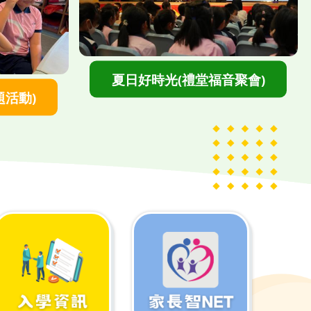
">
夏日好時光(禮堂福音聚會)
題活動)