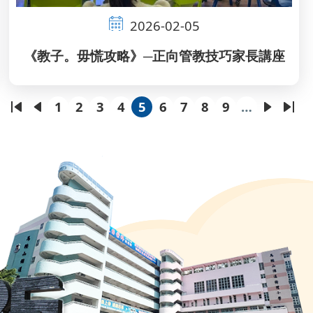
2026-02-05
《教子。毋慌攻略》─正向管教技巧家長講座
1
2
3
4
5
6
7
8
9
…
First
Previous
頁
頁
頁
頁
目
頁
頁
頁
頁
下
Las
page
page
面
面
面
面
前
面
面
面
面
一
pag
頁
頁
面