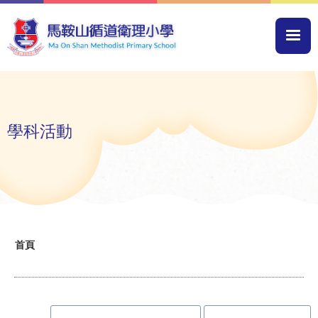
移至主內容
Mai
navi
學科活動
導
首頁
航
連
結