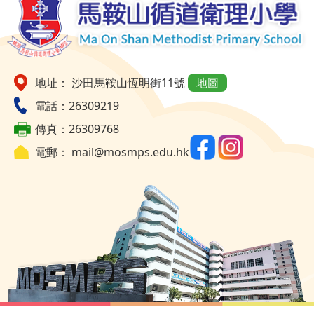
面
地址： 沙田馬鞍山恆明街11號
地圖
電話：26309219
傳真：26309768
電郵：
mail@mosmps.edu.hk