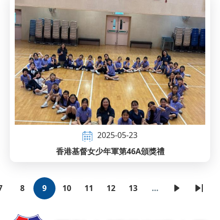
2025-05-23
香港基督女少年軍第46A頒獎禮
7
8
9
10
11
12
13
…
頁
頁
目
頁
頁
頁
頁
下
Last
Pagination
面
面
前
面
面
面
面
一
page
頁
頁