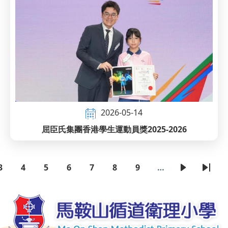
2026-05-14
屈臣氏集團香港學生運動員獎2025-2026
3
4
5
6
7
8
9
…
頁
頁
頁
頁
頁
頁
頁
下
Last
Pagination
面
面
面
面
面
面
面
一
page
頁