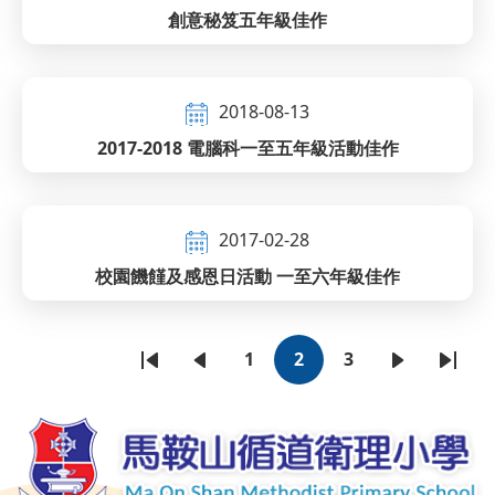
創意秘笈五年級佳作
2018-08-13
2017-2018 電腦科一至五年級活動佳作
2017-02-28
校園饑饉及感恩日活動 一至六年級佳作
1
2
3
First
Previous
頁
目
頁
下
Last
Pagination
page
page
面
前
面
一
page
頁
頁
面